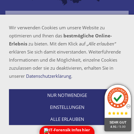
Wir verwenden Cookies um unsere Website zu
Prüfen
optimieren und Ihnen das
bestmögliche Online-
Erlebnis
zu bieten. Mit dem Klick auf
„Alle erlauben“
erklären Sie sich damit einverstanden. Weiterführende
Informationen und die Möglichkeit, einzelne Cookies
BEVOR SIE SICH ENTSCHEIDEN
zuzulassen oder sie zu deaktivieren, erhalten Sie in
Sind wir die Richtigen für Ihre
unserer
Datenschutzerklärung
.
Ermittlung?
NUR NOTWENDIGE
Fünf Antworten, die Ihnen bei Ihrer Entscheidung
helfen werden.
EINSTELLUNGEN
ALLE ERLAUBEN
SEHR GUT
Was uns auszeichnet
4.91
/ 5.00
IT-Forensik Infos hier