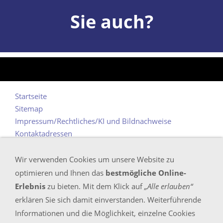
Sie auch?
Startseite
Sitemap
Impressum/Rechtliches/KI und Bildnachweise
Kontaktadressen
Datenschutz
Wir verwenden Cookies um unsere Website zu
optimieren und Ihnen das
bestmögliche Online-
Bundesweit (Inland) kostenlos erreichbar unter
Erlebnis
zu bieten. Mit dem Klick auf
„Alle erlauben“
Tel.: 0800 - 30 50 757
erklären Sie sich damit einverstanden. Weiterführende
Informationen und die Möglichkeit, einzelne Cookies
E-Mail
info@proof-management.de