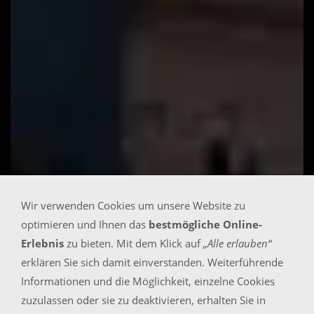
Wir verwenden Cookies um unsere Website zu
optimieren und Ihnen das
bestmögliche Online-
Erlebnis
zu bieten. Mit dem Klick auf
„Alle erlauben“
erklären Sie sich damit einverstanden. Weiterführende
Informationen und die Möglichkeit, einzelne Cookies
zuzulassen oder sie zu deaktivieren, erhalten Sie in