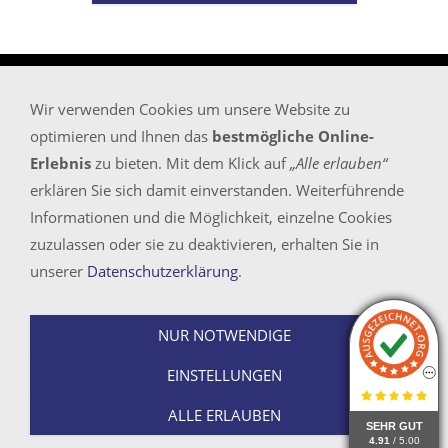
Wir verwenden Cookies um unsere Website zu
Startseite
optimieren und Ihnen das
bestmögliche Online-
Sitemap
Erlebnis
zu bieten. Mit dem Klick auf
„Alle erlauben“
Impressum/Rechtliches/KI und Bildnachweise
erklären Sie sich damit einverstanden. Weiterführende
Kontaktadressen
Informationen und die Möglichkeit, einzelne Cookies
Datenschutz
zuzulassen oder sie zu deaktivieren, erhalten Sie in
unserer
Datenschutzerklärung
.
Bundesweit (Inland) kostenlos erreichbar unter
NUR NOTWENDIGE
Tel.: 0800 - 30 50 757
E-Mail
info@proof-management.de
EINSTELLUNGEN
© 2026 - Detektei PROOF-MANAGEMENT GMBH
ALLE ERLAUBEN
SEHR GUT
SEHR GUT
4.91
4.91
/ 5.00
/ 5.00