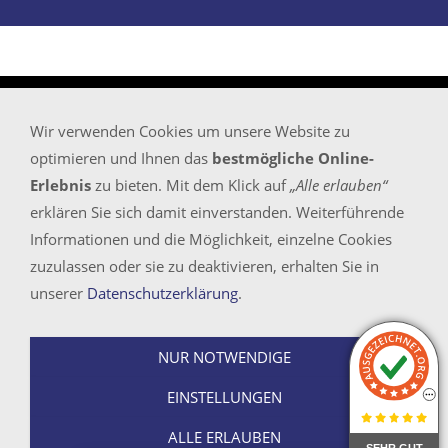
Wir verwenden Cookies um unsere Website zu
Startseite
optimieren und Ihnen das
bestmögliche Online-
Sitemap
Erlebnis
zu bieten. Mit dem Klick auf
„Alle erlauben“
Impressum/Rechtliches/KI und Bildnachweise
erklären Sie sich damit einverstanden. Weiterführende
Kontaktadressen
Informationen und die Möglichkeit, einzelne Cookies
Datenschutz
zuzulassen oder sie zu deaktivieren, erhalten Sie in
unserer
Datenschutzerklärung
.
Bundesweit (Inland) kostenlos erreichbar unter
NUR NOTWENDIGE
Tel.: 0800 - 30 50 757
E-Mail
info@proof-management.de
EINSTELLUNGEN
© 2026 - Detektei PROOF-MANAGEMENT GMBH
ALLE ERLAUBEN
SEHR GUT