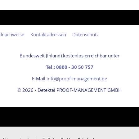
ldnachweise
Kontaktadressen
Datenschutz
Bundesweit (Inland) kostenlos erreichbar unter
Tel.: 0800 - 30 50 757
E-Mail
info@proof-management.de
© 2026 - Detektei PROOF-MANAGEMENT GMBH