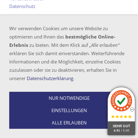
Datenschutz
Bundesweit (Inland) kostenlos erreichbar unter
Wir verwenden Cookies um unsere Website zu
optimieren und Ihnen das
bestmögliche Online-
Tel.: 0800 - 30 50 757
Erlebnis
zu bieten. Mit dem Klick auf
„Alle erlauben“
E-Mail
info@proof-management.de
erklären Sie sich damit einverstanden. Weiterführende
© 2026 - Detektei PROOF-MANAGEMENT GMBH
Informationen und die Möglichkeit, einzelne Cookies
zuzulassen oder sie zu deaktivieren, erhalten Sie in
unserer
Datenschutzerklärung
.
NUR NOTWENDIGE
EINSTELLUNGEN
ALLE ERLAUBEN
SEHR GUT
4.91
/ 5.00